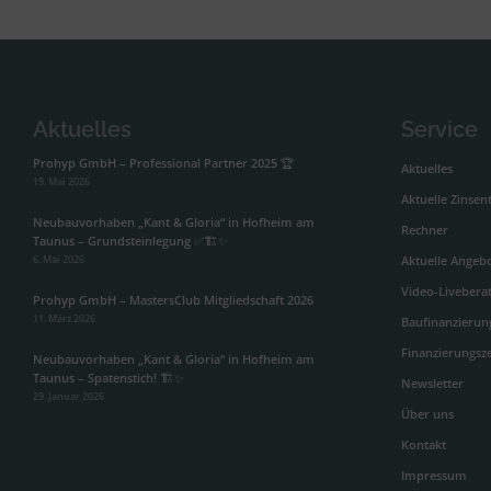
Aktuelles
Service
Prohyp GmbH – Professional Partner 2025 🏆
Aktuelles
19. Mai 2026
Aktuelle Zinsen
Neubauvorhaben „Kant & Gloria“ in Hofheim am
Rechner
Taunus – Grundsteinlegung ✅🏗️✨
6. Mai 2026
Aktuelle Angeb
Video-Livebera
Prohyp GmbH – MastersClub Mitgliedschaft 2026
11. März 2026
Baufinanzierun
Finanzierungsze
Neubauvorhaben „Kant & Gloria“ in Hofheim am
Taunus – Spatenstich! 🏗️✨
Newsletter
29. Januar 2026
Über uns
Kontakt
Impressum