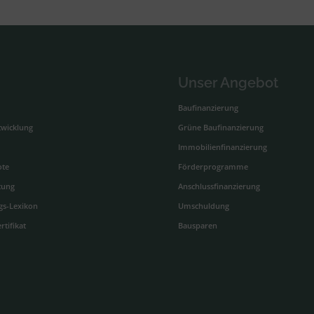
Unser Angebot
Baufinanzierung
twicklung
Grüne Baufinanzierung
Immobilienfinanzierung
ote
Förderprogramme
tung
Anschlussfinanzierung
gs-Lexikon
Umschuldung
rtifikat
Bausparen