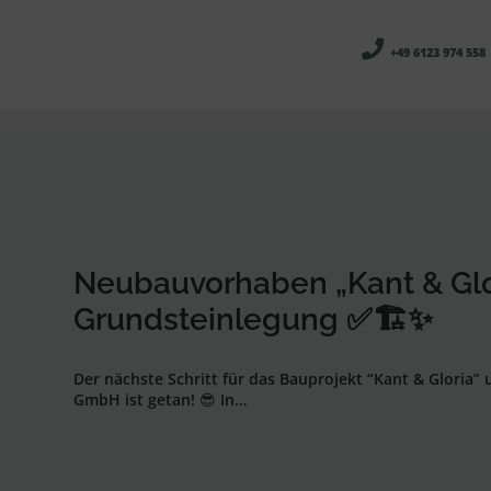
+49 6123 974 558
Neubauvorhaben „Kant & Glo
Grundsteinlegung ✅🏗️✨
Der nächste Schritt für das Bauprojekt “Kant & Gloria”
GmbH ist getan! 😎 In…