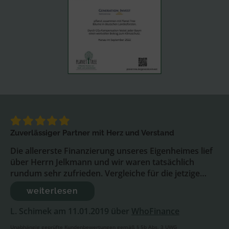
Zuverlässiger Partner mit Herz und Verstand
Die allererste Finanzierung unseres Eigenheimes lief
über Herrn Jelkmann und wir waren tatsächlich
rundum sehr zufrieden. Vergleiche für die jetzige…
weiterlesen
L. Schimek am 11.01.2019 über
WhoFinance
Unabhängig geprüfte Kundenbewertungen gemäß § 5b Abs. 3 UWG