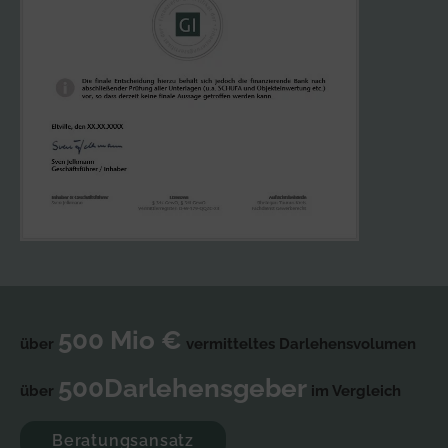
500
Mio €
über
vermitteltes Darlehensvolumen
500
Darlehensgeber
über
im Vergleich
Beratungsansatz