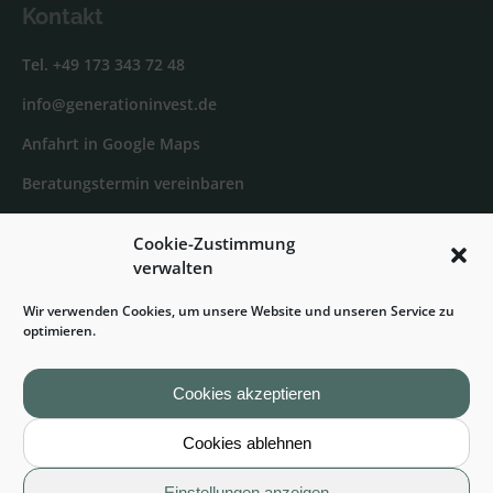
Kontakt
Tel. +49 173 343 72 48
info@generationinvest.de
Anfahrt in Google Maps
Beratungstermin vereinbaren
Generation Invest bei Facebook
Cookie-Zustimmung
verwalten
Sven Jelkmann bei XING
Wir verwenden Cookies, um unsere Website und unseren Service zu
Sven Jelkmann bei LinkedIn
optimieren.
Cookies akzeptieren
© 2025 Generation Invest Finanzmanagement |
Cookies ablehnen
Baufinanzierung, Immobilienfinanzierung und
Bauträgerfinanzierung
Einstellungen anzeigen