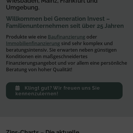
Wiesbaden, Mainz, Frankfurt und
Umgebung.
Willkommen bei Generation Invest –
Familienunternehmen seit über 25 Jahren
Produkte wie eine
Baufinanzierung
oder
Immobilienfinanzierung
sind sehr komplex und
beratungsintensiv. Sie erwarten neben günstigen
Konditionen ein maßgeschneidertes
Finanzierungsangebot und vor allem eine persönliche
Beratung von hoher Qualität!
Klingt gut? Wir freuen uns Sie
kennenzulernen!
Unabhängige,
persönliche Beratung
mit Transparenz und
Sorgfalt –
über 500 Kreditgeber im
Vergleich!
Auf Zinssuche gehen
Zins-Charts – Die aktuelle