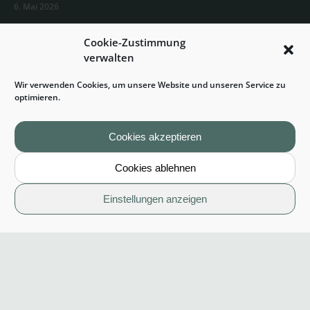
6. Mai 2026
Prohyp GmbH – MastersClub Mitgliedschaft
Cookie-Zustimmung
2026
verwalten
11. März 2026
Wir verwenden Cookies, um unsere Website und unseren Service zu
Neubauvorhaben „Kant & Gloria“ in
optimieren.
Hofheim am Taunus – Spatenstich! 🏗️✨
29. Januar 2026
Cookies akzeptieren
Cookies ablehnen
Einstellungen anzeigen
Service
Aktuelles
Aktuelle Zinsentwicklung
Rechner