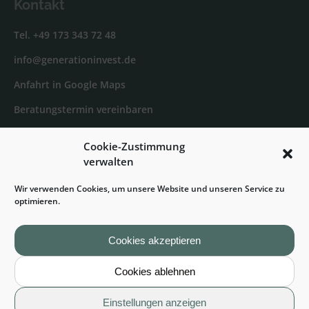
Kontakt
Tel. +49 173 343 72 48
info@generationinvest.de
Anfahrt in Google Maps
Beratungstermin vereinbaren
Cookie-Zustimmung
Generation Invest bei Facebook
verwalten
Sven Jelkmann bei XING
Wir verwenden Cookies, um unsere Website und unseren Service zu
Sven Jelkmann bei LinkedIn
optimieren.
Cookies akzeptieren
© 2025 Generation Invest Finanzmanagement |
Cookies ablehnen
Baufinanzierung, Immobilienfinanzierung und
Bauträgerfinanzierung
Einstellungen anzeigen