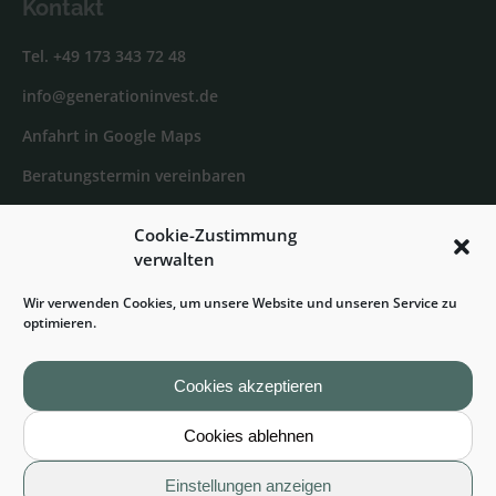
Kontakt
Tel. +49 173 343 72 48
info@generationinvest.de
Anfahrt in Google Maps
Beratungstermin vereinbaren
Cookie-Zustimmung
Generation Invest bei Facebook
verwalten
Sven Jelkmann bei XING
Wir verwenden Cookies, um unsere Website und unseren Service zu
Sven Jelkmann bei LinkedIn
optimieren.
Cookies akzeptieren
© 2025 Generation Invest Finanzmanagement |
Cookies ablehnen
Baufinanzierung, Immobilienfinanzierung und
Bauträgerfinanzierung
Einstellungen anzeigen